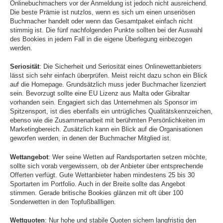
Onlinebuchmachers vor der Anmeldung ist jedoch nicht ausreichend.
Die beste Prämie ist nutzlos, wenn es sich um einen unseriösen
Buchmacher handelt oder wenn das Gesamtpaket einfach nicht
stimmig ist. Die fünf nachfolgenden Punkte sollten bei der Auswahl
des Bookies in jedem Fall in die eigene Überlegung einbezogen
werden.
Seriosität
: Die Sicherheit und Seriosität eines Onlinewettanbieters
lässt sich sehr einfach überprüfen. Meist reicht dazu schon ein Blick
auf die Homepage. Grundsätzlich muss jeder Buchmacher lizenziert
sein. Bevorzugt sollte eine EU Lizenz aus Malta oder Gibraltar
vorhanden sein. Engagiert sich das Unternehmen als Sponsor im
Spitzensport, ist dies ebenfalls ein untrügliches Qualitätskennzeichen,
ebenso wie die Zusammenarbeit mit berühmten Persönlichkeiten im
Marketingbereich. Zusätzlich kann ein Blick auf die Organisationen
geworfen werden, in denen der Buchmacher Mitglied ist.
Wettangebot
: Wer seine Wetten auf Randsportarten setzen möchte,
sollte sich vorab vergewissern, ob der Anbieter über entsprechende
Offerten verfügt. Gute Wettanbieter haben mindestens 25 bis 30
Sportarten im Portfolio. Auch in der Breite sollte das Angebot
stimmen. Gerade britische Bookies glänzen mit oft über 100
Sonderwetten in den Topfußballligen.
Wettquoten
: Nur hohe und stabile Quoten sichern langfristig den