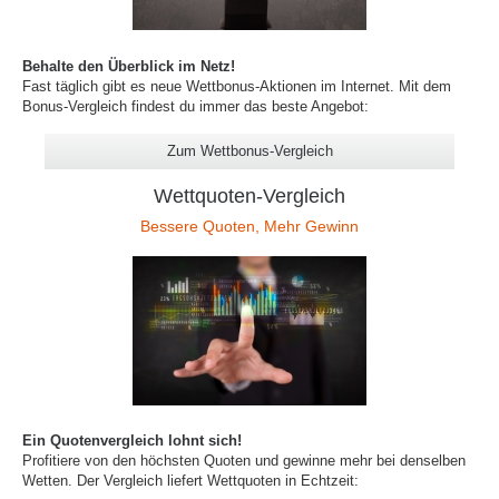
Behalte den Überblick im Netz!
Fast täglich gibt es neue Wettbonus-Aktionen im Internet. Mit dem
Bonus-Vergleich findest du immer das beste Angebot:
Zum Wettbonus-Vergleich
Wettquoten-Vergleich
Bessere Quoten, Mehr Gewinn
Ein Quotenvergleich lohnt sich!
Profitiere von den höchsten Quoten und gewinne mehr bei denselben
Wetten. Der Vergleich liefert Wettquoten in Echtzeit: