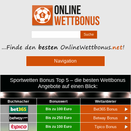
Sportwetten Bonus Top 5 – die besten Wettbonus
Angebote auf einen Blick:
Buchmacher
Bonuswert
Wettanbieter
Bis zu 100 Euro
Bet365 Bonus
Bis zu 250 Euro
Betway Bonus
Bis zu 100 Euro
Tipico Bonus