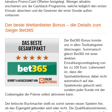
lukrative Promo-Cash Offerten festgelegt. Weniger attraktiv
erscheinen uns die Cashback-Programme, welche lediglich den ersten
Einsatz absichern und die Gewinner der erste Stunde außen
vorlassen.
Der beste Wettanbieter Bonus – die Details zum
Sieger Bet365
Der Bet365 Bonus konnte
uns in allen Testkategorien
überzeugen. Summarisch
glänzt Bet365 mit einer
direkten
Einzahlungsverdopplung von
bis zu 100 Euro. Lobenswert
ist, dass der
Sportwettenbonus dabei nicht
automatisch auf das
Spielerkonto gebucht wird,
sondern jeder Kunde mit der
Codeeingabe die Prämie selbst aktivieren kann.
Der britische Buchmacher stellt es somit seinen neuen Spielern frei,
ob das Eigengeld gebunden wird oder nicht. Die Qualifikationskriterien,