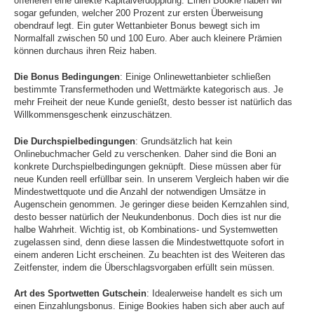
offerieren eine direkte Kapitalverdopplung. Einen Bookie haben wir
sogar gefunden, welcher 200 Prozent zur ersten Überweisung
obendrauf legt. Ein guter Wettanbieter Bonus bewegt sich im
Normalfall zwischen 50 und 100 Euro. Aber auch kleinere Prämien
können durchaus ihren Reiz haben.
Die Bonus Bedingungen
: Einige Onlinewettanbieter schließen
bestimmte Transfermethoden und Wettmärkte kategorisch aus. Je
mehr Freiheit der neue Kunde genießt, desto besser ist natürlich das
Willkommensgeschenk einzuschätzen.
Die Durchspielbedingungen
: Grundsätzlich hat kein
Onlinebuchmacher Geld zu verschenken. Daher sind die Boni an
konkrete Durchspielbedingungen geknüpft. Diese müssen aber für
neue Kunden reell erfüllbar sein. In unserem Vergleich haben wir die
Mindestwettquote und die Anzahl der notwendigen Umsätze in
Augenschein genommen. Je geringer diese beiden Kernzahlen sind,
desto besser natürlich der Neukundenbonus. Doch dies ist nur die
halbe Wahrheit. Wichtig ist, ob Kombinations- und Systemwetten
zugelassen sind, denn diese lassen die Mindestwettquote sofort in
einem anderen Licht erscheinen. Zu beachten ist des Weiteren das
Zeitfenster, indem die Überschlagsvorgaben erfüllt sein müssen.
Art des Sportwetten Gutschein
: Idealerweise handelt es sich um
einen Einzahlungsbonus. Einige Bookies haben sich aber auch auf