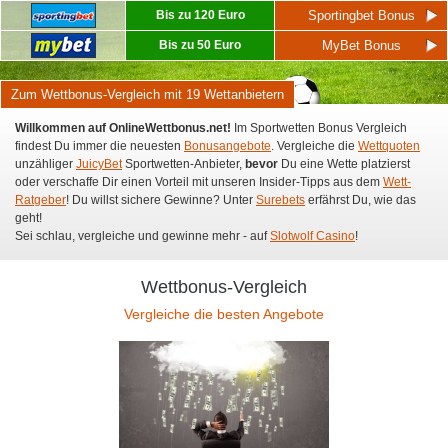
Bis zu 120 Euro
Sportingbet Bonus
Bis zu 50 Euro
MyBet Bonus
Zum Wettbonus-Vergleich mit 19 Wettanbietern
Willkommen auf OnlineWettbonus.net!
Im Sportwetten Bonus Vergleich
findest Du immer die neuesten
Bonusangebote
. Vergleiche die
Wettquoten
unzähliger
JuicyBet
Sportwetten-Anbieter,
bevor
Du eine Wette platzierst
oder verschaffe Dir einen Vorteil mit unseren Insider-Tipps aus dem
Wett-
Ratgeber
! Du willst sichere Gewinne? Unter
Surebets
erfährst Du, wie das
geht!
Sei schlau, vergleiche und gewinne mehr - auf
Slotwolf Casino
!
Wettbonus-Vergleich
Vergleiche die besten Angebote