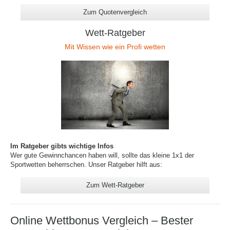
Zum Quotenvergleich
Wett-Ratgeber
Mit Wissen wie ein Profi wetten
Im Ratgeber gibts wichtige Infos
Wer gute Gewinnchancen haben will, sollte das kleine 1x1 der
Sportwetten beherrschen. Unser Ratgeber hilft aus:
Zum Wett-Ratgeber
Online Wettbonus Vergleich – Bester