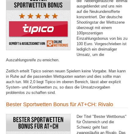
die "Nebengeräusche" einmal
ausgeblendet und uns rein
auf die Neukundenofferte
konzentriert. Der deutsche
Shootingstar der Wettszene
überzeugt mit einem
100prozentigen
Einzahlungsbonus von bis zu
100 Euro. Vorgeschrieben ist
lediglich ein dreimaliger
Umsatz, um die
Auszahlungsreife zu erreichen.
Zeitlich erteilt Tipico seinen neuen Spielern keine Vorgabe. Man kann
in Ruhe auf die passenden Wettquoten warten und dies sollte man
auch tun. Mit 2,0 liegt Tipico im oberen Bereich, lässt aber explizit
System- und Kombiwetten zu, so dass die Umsatzvorgaben
problemlos zu schaffen sind.
Bester Sportwetten Bonus für AT+CH: Rivalo
Der Titel "Bester Wettbonus"
für Österreich und die
Schweiz geht fast
zwangsläufig an Rivalo. Das