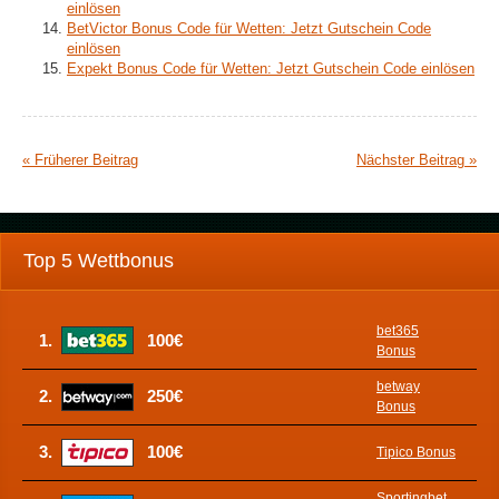
einlösen
BetVictor Bonus Code für Wetten: Jetzt Gutschein Code
einlösen
Expekt Bonus Code für Wetten: Jetzt Gutschein Code einlösen
« Früherer Beitrag
Nächster Beitrag »
Top 5 Wettbonus
bet365
1.
100€
Bonus
betway
2.
250€
Bonus
3.
100€
Tipico Bonus
Sportingbet