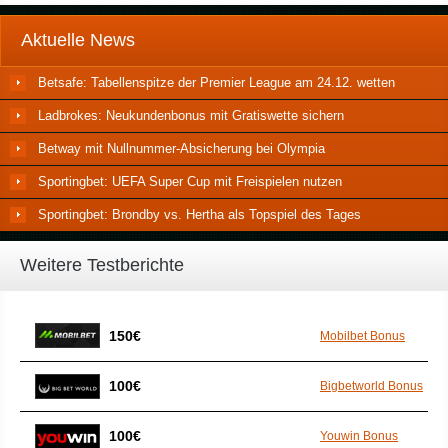
Aktuelle News
Betsafe: Tabellenspitze der Premier League am 24.12. wetten
Ladbrokes: Neukundenbonus mit Gratiswette sichern
Betway mit Nullnummer-Absicherung bei Olympia
Sportingbet: UEFA Super Cup mit Freispielen nutzen
Sportingbet: Brondby vs. Hertha als Topspiel des Tages
Weitere Testberichte
150€
Mobilbet Bonus
100€
Bigbetworld Bonus
100€
Youwin Bonus