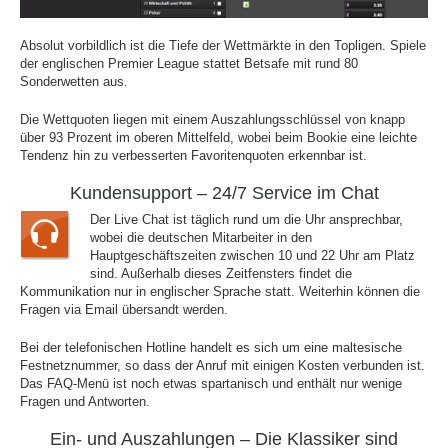
Absolut vorbildlich ist die Tiefe der Wettmärkte in den Topligen. Spiele
der englischen Premier League stattet Betsafe mit rund 80
Sonderwetten aus.
Die Wettquoten liegen mit einem Auszahlungsschlüssel von knapp
über 93 Prozent im oberen Mittelfeld, wobei beim Bookie eine leichte
Tendenz hin zu verbesserten Favoritenquoten erkennbar ist.
Kundensupport – 24/7 Service im Chat
Der Live Chat ist täglich rund um die Uhr ansprechbar,
wobei die deutschen Mitarbeiter in den
Hauptgeschäftszeiten zwischen 10 und 22 Uhr am Platz
sind. Außerhalb dieses Zeitfensters findet die
Kommunikation nur in englischer Sprache statt. Weiterhin können die
Fragen via Email übersandt werden.
Bei der telefonischen Hotline handelt es sich um eine maltesische
Festnetznummer, so dass der Anruf mit einigen Kosten verbunden ist.
Das FAQ-Menü ist noch etwas spartanisch und enthält nur wenige
Fragen und Antworten.
Ein- und Auszahlungen – Die Klassiker sind