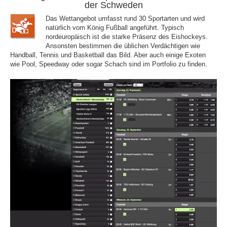
der Schweden
Das Wettangebot umfasst rund 30 Sportarten und wird
natürlich vom König Fußball angeführt. Typisch
nordeuropäisch ist die starke Präsenz des Eishockeys.
Ansonsten bestimmen die üblichen Verdächtigen wie
Handball, Tennis und Basketball das Bild. Aber auch einige Exoten
wie Pool, Speedway oder sogar Schach sind im Portfolio zu finden.