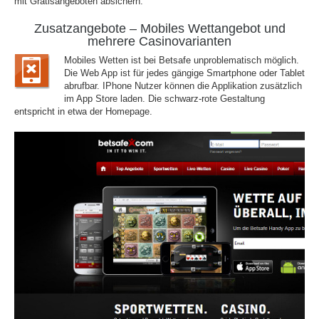
mit Gratisangeboten absichern.
Zusatzangebote – Mobiles Wettangebot und
mehrere Casinovarianten
Mobiles Wetten ist bei Betsafe unproblematisch möglich.
Die Web App ist für jedes gängige Smartphone oder Tablet
abrufbar. IPhone Nutzer können die Applikation zusätzlich
im App Store laden. Die schwarz-rote Gestaltung
entspricht in etwa der Homepage.