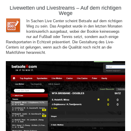
Livewetten und Livestreams – Auf dem richtigen
Wege
In Sachen Live Center scheint Betsafe auf dem richtigen
Weg zu sein. Das Angebot wurde in den letzten Monaten
kontinuierlich ausgebaut, wobei der Bookie keineswegs
nur auf Fußball oder Tennis setzt, sondern auch einige
Randsportarten in Echtzeit präsentiert. Die Gestaltung des Live-
Centers ist gelungen, wenn auch die Qualität noch nicht an die
Marktführer heranreicht.