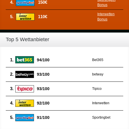
4.
150€
Bonus
Interwetten
5.
110€
Bonus
Top 5 Wettanbieter
1.
94/100
Bet365
2.
93/100
betway
3.
93/100
Tipico
4.
92/100
Interwetten
5.
91/100
Sportingbet