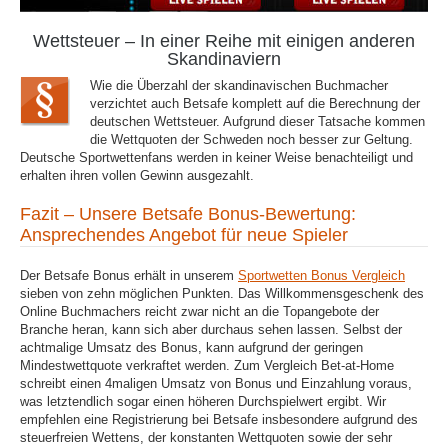
Wettsteuer – In einer Reihe mit einigen anderen
Skandinaviern
Wie die Überzahl der skandinavischen Buchmacher
verzichtet auch Betsafe komplett auf die Berechnung der
deutschen Wettsteuer. Aufgrund dieser Tatsache kommen
die Wettquoten der Schweden noch besser zur Geltung.
Deutsche Sportwettenfans werden in keiner Weise benachteiligt und
erhalten ihren vollen Gewinn ausgezahlt.
Fazit – Unsere Betsafe Bonus-Bewertung:
Ansprechendes Angebot für neue Spieler
Der Betsafe Bonus erhält in unserem
Sportwetten Bonus Vergleich
sieben von zehn möglichen Punkten. Das Willkommensgeschenk des
Online Buchmachers reicht zwar nicht an die Topangebote der
Branche heran, kann sich aber durchaus sehen lassen. Selbst der
achtmalige Umsatz des Bonus, kann aufgrund der geringen
Mindestwettquote verkraftet werden. Zum Vergleich Bet-at-Home
schreibt einen 4maligen Umsatz von Bonus und Einzahlung voraus,
was letztendlich sogar einen höheren Durchspielwert ergibt. Wir
empfehlen eine Registrierung bei Betsafe insbesondere aufgrund des
steuerfreien Wettens, der konstanten Wettquoten sowie der sehr