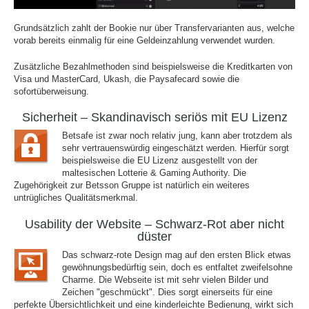
Grundsätzlich zahlt der Bookie nur über Transfervarianten aus, welche
vorab bereits einmalig für eine Geldeinzahlung verwendet wurden.
Zusätzliche Bezahlmethoden sind beispielsweise die Kreditkarten von
Visa und MasterCard, Ukash, die Paysafecard sowie die
sofortüberweisung.
Sicherheit – Skandinavisch seriös mit EU Lizenz
Betsafe ist zwar noch relativ jung, kann aber trotzdem als
sehr vertrauenswürdig eingeschätzt werden. Hierfür sorgt
beispielsweise die EU Lizenz ausgestellt von der
maltesischen Lotterie & Gaming Authority. Die
Zugehörigkeit zur Betsson Gruppe ist natürlich ein weiteres
untrügliches Qualitätsmerkmal.
Usability der Website – Schwarz-Rot aber nicht
düster
Das schwarz-rote Design mag auf den ersten Blick etwas
gewöhnungsbedürftig sein, doch es entfaltet zweifelsohne
Charme. Die Webseite ist mit sehr vielen Bilder und
Zeichen "geschmückt". Dies sorgt einerseits für eine
perfekte Übersichtlichkeit und eine kinderleichte Bedienung, wirkt sich