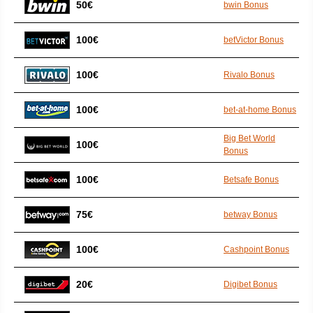
50€
bwin Bonus
100€
betVictor Bonus
100€
Rivalo Bonus
100€
bet-at-home Bonus
Big Bet World
100€
Bonus
100€
Betsafe Bonus
75€
betway Bonus
100€
Cashpoint Bonus
20€
Digibet Bonus