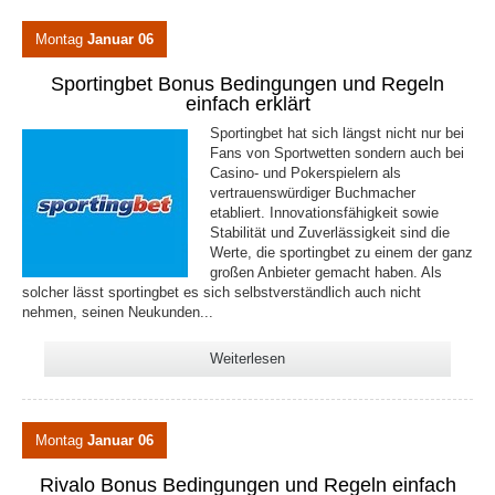
Montag
Januar 06
Sportingbet Bonus Bedingungen und Regeln
einfach erklärt
Sportingbet hat sich längst nicht nur bei
Fans von Sportwetten sondern auch bei
Casino- und Pokerspielern als
vertrauenswürdiger Buchmacher
etabliert. Innovationsfähigkeit sowie
Stabilität und Zuverlässigkeit sind die
Werte, die sportingbet zu einem der ganz
großen Anbieter gemacht haben. Als
solcher lässt sportingbet es sich selbstverständlich auch nicht
nehmen, seinen Neukunden...
Weiterlesen
Montag
Januar 06
Rivalo Bonus Bedingungen und Regeln einfach