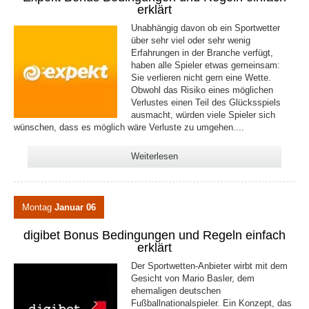
erklärt
Unabhängig davon ob ein Sportwetter
über sehr viel oder sehr wenig
Erfahrungen in der Branche verfügt,
haben alle Spieler etwas gemeinsam:
Sie verlieren nicht gern eine Wette.
Obwohl das Risiko eines möglichen
Verlustes einen Teil des Glücksspiels
ausmacht, würden viele Spieler sich
wünschen, dass es möglich wäre Verluste zu umgehen....
Weiterlesen
Montag
Januar 06
digibet Bonus Bedingungen und Regeln einfach
erklärt
Der Sportwetten-Anbieter wirbt mit dem
Gesicht von Mario Basler, dem
ehemaligen deutschen
Fußballnationalspieler. Ein Konzept, das