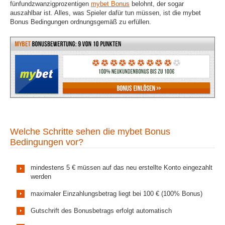
fünfundzwanzigprozentigen
mybet Bonus
belohnt, der sogar
auszahlbar ist. Alles, was Spieler dafür tun müssen, ist die mybet
Bonus Bedingungen ordnungsgemäß zu erfüllen.
Welche Schritte sehen die mybet Bonus
Bedingungen vor?
mindestens 5 € müssen auf das neu erstellte Konto eingezahlt
werden
maximaler Einzahlungsbetrag liegt bei 100 € (100% Bonus)
Gutschrift des Bonusbetrags erfolgt automatisch