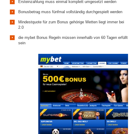
Ersteinzahlung muss einmal komplett umgesetzt werden
Bonusbetrag muss fünfmal vollständig durchgespielt werden
Mindestquote für zum Bonus gehörige Wetten liegt immer bei
2.0
die mybet Bonus Regeln müssen innerhalb von 60 Tagen erfüllt
sein