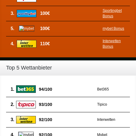
Sportingbet
3.
100€
Bonus
5.
100€
mybet Bonus
Interwetten
4.
110€
Bonus
Top 5 Wettanbieter
1.
94/100
Bet365
2.
93/100
Tipico
3.
92/100
Interwetten
4.
92/100
Mybet