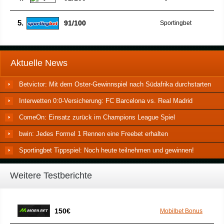
5.
91/100
Sportingbet
Aktuelle News
Betvictor: Mit dem Oster-Gewinnspiel nach Südafrika durchstarten
Interwetten 0:0-Versicherung: FC Barcelona vs. Real Madrid
ComeOn: Einsatz zurück im Champions League Spiel
bwin: Jedes Formel 1 Rennen eine Freebet erhalten
Sportingbet Tippspiel: Noch heute teilnehmen und gewinnen!
Weitere Testberichte
150€
Mobilbet Bonus