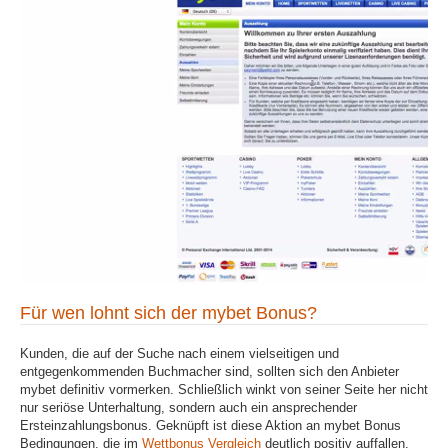
Für wen lohnt sich der mybet Bonus?
Kunden, die auf der Suche nach einem vielseitigen und
entgegenkommenden Buchmacher sind, sollten sich den Anbieter
mybet definitiv vormerken. Schließlich winkt von seiner Seite her nicht
nur seriöse Unterhaltung, sondern auch ein ansprechender
Ersteinzahlungsbonus. Geknüpft ist diese Aktion an mybet Bonus
Bedingungen, die im
Wettbonus Vergleich
deutlich positiv auffallen.