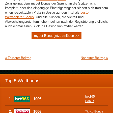
Zwar gelingt dem mybet Bonus der Sprung an die Spitze nicht
komplett, aber das eingängige Einsteigerangebot sichert sich trotzdem
einen respektablen Platz in Bezug auf den Titel als
bester
Wettanbieter Bonus
. Und alle Kunden, die Vielfalt und
Abwechslungsreichtum lieben, sollten nach der Registrierung vielleicht
auch einmal einen Blick ins Casino von mybet werfen.
mybet Bonus jetzt einlösen >>
« Früherer Beitrag
Nächster Beitrag »
Top 5 Wettbonus
bet365
1.
100€
Bonus
2.
100€
Tipico Bonus