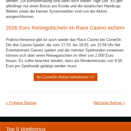
werden. Zur Bonuserfüllung sind dann noch sieben Tage Zeit. Es gibt
allerdings nur einen Bonus pro Kunde und die asiatischen Handicap-
Wetten sowie die kleinen Systemwetten sind von der Aktion
ausgeschlossen.
2026 Euro Reisegutschein im Race Casino sichern
Praktischerweise gibt es auch wieder das Race Casino bei ComeOn.
Die drei Casino-Spieler, die vom 17.03. bis 19.03. um 23:59 Uhr Net
Entertainment Games spielen und die meisten Spielrunden vorweisen,
können sich über einen Reisegutschein im Wert von 2.000 Euro
freuen. Es sollte beachtet werden, dass ein Mindesteinsatz von 0,50
Euro pro Spielrunde getätigt werden muss.
An ComeOn Aktion teilnehmen >>
« Früherer Beitrag
Nächster Beitrag »
Top 5 Wettbonus