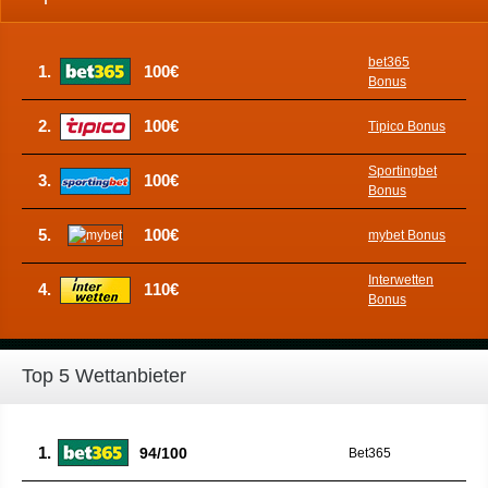
bet365
1.
100€
Bonus
2.
100€
Tipico Bonus
Sportingbet
3.
100€
Bonus
5.
100€
mybet Bonus
Interwetten
4.
110€
Bonus
Top 5 Wettanbieter
1.
94/100
Bet365