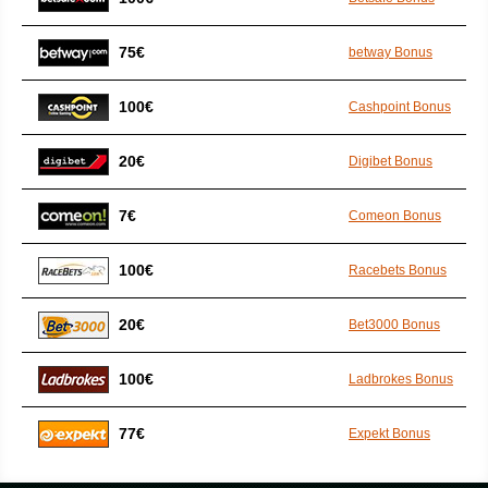
75€
betway Bonus
100€
Cashpoint Bonus
20€
Digibet Bonus
7€
Comeon Bonus
100€
Racebets Bonus
20€
Bet3000 Bonus
100€
Ladbrokes Bonus
77€
Expekt Bonus