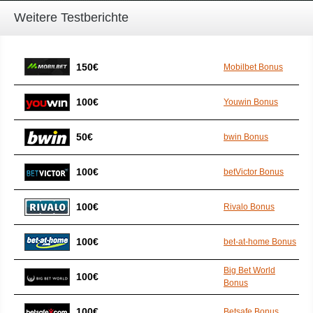
Weitere Testberichte
150€
Mobilbet Bonus
100€
Youwin Bonus
50€
bwin Bonus
100€
betVictor Bonus
100€
Rivalo Bonus
100€
bet-at-home Bonus
Big Bet World
100€
Bonus
100€
Betsafe Bonus