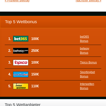
« Früherer Beitrag
Nächster Beitrag »
Top 5 Wettbonus
bet365
1.
100€
Bonus
betway
2.
250€
Bonus
3.
100€
Tipico Bonus
Sportingbet
4.
150€
Bonus
Interwetten
5.
110€
Bonus
Top 5 Wettanbieter