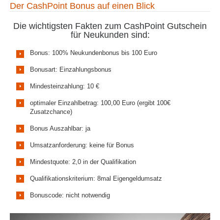
Der CashPoint Bonus auf einen Blick
Die wichtigsten Fakten zum CashPoint Gutschein
für Neukunden sind:
Bonus: 100% Neukundenbonus bis 100 Euro
Bonusart: Einzahlungsbonus
Mindesteinzahlung: 10 €
optimaler Einzahlbetrag: 100,00 Euro (ergibt 100€
Zusatzchance)
Bonus Auszahlbar: ja
Umsatzanforderung: keine für Bonus
Mindestquote: 2,0 in der Qualifikation
Qualifikationskriterium: 8mal Eigengeldumsatz
Bonuscode: nicht notwendig