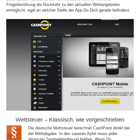
Fingerberührung die Rückkehr zu den aktuellen Wettangeboten
ermöglicht, egal an welcher Stelle der App Du Dich gerade befindest.
Wettsteuer – Klassisch, wie vorgeschrieben
Die deutsche Wettsteuer berechnet CashPoint direkt bei
der Wettabgabe. In den saueren Apfel muss jeder
deutsche Sportwettenfreund beißen. Wenn Du