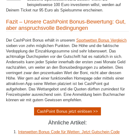
beispielsweise 100 Euro investieren willst, werden auf
Deinem Ticket nur 95 Euro als Spielsumme erscheinen.
Fazit – Unsere CashPoint Bonus-Bewertung: Gut,
aber anspruchsvolle Bedingungen
Der CashPoint Bonus erhält in unserem
Sportwetten Bonus Vergleich
sieben von zehn möglichen Punkten. Die Höhe und die faktische
Verdopplung der Einzahlungssumme sind sehr lobenswert. Das
achtmalige Durchspielen vor der Gutschrift hat es natürlich in sich.
Anderseits kann jeder Spieler innerhalb der ersten zwei Monate Geld
nachzahlen, um weiter an den Bonusbedingungen zu arbeiten. Dies
verringert zwar den prozentualen Wert der Boni, nicht aber dessen
Höhe. Wer gern auf einer funktionellen Homepage oder mittels einer
attraktiven App seine Wetten platziert ist bei CashPoint gut
aufgehoben. Das Wettangebot und die Quoten dürften zumindest für
Freizeitspieler ausreichend sein. Eine Anmeldung beim Buchmacher
können wir mit gutem Gewissen empfehlen.
CashPoint Bonus jetzt einlösen >>
Ähnliche Artikel:
Interwetten Bonus Code für Wetten: Jetzt Gutschein Code