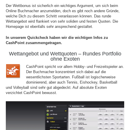
Der Wettbonus ist sicherlich ein wichtiges Argument, um sich beim
Online Buchmacher anzumelden, doch es gibt noch andere Gründe,
welche Dich zu diesem Schritt veranlassen können. Das runde
Wettangebot wird flankiert von sehr soliden und festen Quoten. Die
Homepage ist ebenfalls sehr ansprechend gestaltet.
In unserem Quickcheck haben wir die wichtigen Infos zu
CashPoint zusammengetragen.
Wettangebot und Wettquoten – Rundes Portfolio
ohne Exoten
CashPoint spricht vor allem Hobby- und Freizeitspieler an.
Der Buchmacher konzentriert sich dabei auf die
wesentlichsten Sportarten. Fußball ist logischerweise
dominierend, aber auch Tennis, Eishockey, Basketball
und Volleyball sind sehr gut abgedeckt. Auf absolute Exoten
verzichtet CashPoint bewusst.