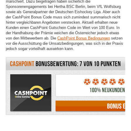
marschiert. Dazu beigetragen haben sicherlich die
Sponsorenengagements bei Hertha BSC Berlin, beim VfL Wolfsburg
sowie als Generalpartner der Deutschen Eishockey Liga. Aber auch
der CashPoint Bonus Code muss sich zumindest summarisch nicht
hinter vergleichbaren Angeboten verstecken. Aktuell erhalten neue
Kunden einen CashPoint Gutschein Code im Wert von 100 Euro. In
der Handhabung der Prämie weichen die Österreicher jedoch etwas
von den Mitbewerbern ab. Die
CashPoint Bonus Bedingungen
setzen
vor die Ausschüttung die Umsatzbedingungen, was sich in der Praxis
jedoch sogar vorteilhaft auswirken kann.