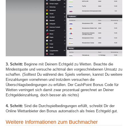
3. Schritt:
Beginne mit Deinem Echtgeld zu Wetten. Beachte die
Mindestquote und versuche achtmal den vorgeschriebenen Umsatz zu
schaffen. (Solltest Du während des Spiels verlieren, kannst Du weitere
Einzahlungen vornehmen und trotzdem versuchen die
Überschlagsbedingungen zu erfüllen. Der CashPoint Bonus Code für
Wetten verringert sich damit zwar prozentual gerechnet an Deiner
Echtgeldeinzahlung, doch besser als nichts)
4. Schritt:
Sind die Durchspielbedingungen erfüllt, schreibt Dir der
Online Wettanbieter den Bonus automatisch als freies Echtgeld gut.
Weitere Informationen zum Buchmacher