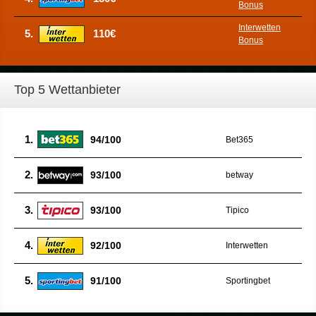
Bonus
Interwetten
5.
110€
Bonus
Top 5 Wettanbieter
1.
94/100
Bet365
2.
93/100
betway
3.
93/100
Tipico
4.
92/100
Interwetten
5.
91/100
Sportingbet