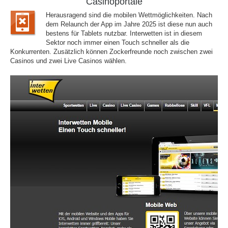
Casinoportale
Herausragend sind die mobilen Wettmöglichkeiten. Nach
dem Relaunch der App im Jahre 2025 ist diese nun auch
bestens für Tablets nutzbar. Interwetten ist in diesem
Sektor noch immer einen Touch schneller als die
Konkurrenten. Zusätzlich können Zockerfreunde noch zwischen zwei
Casinos und zwei Live Casinos wählen.