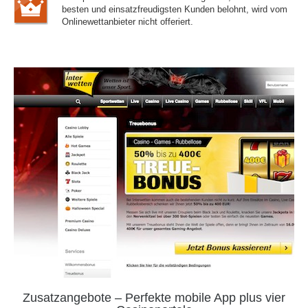
besten und einsatzfreudigsten Kunden belohnt, wird vom
Onlinewettanbieter nicht offeriert.
Zusatzangebote – Perfekte mobile App plus vier