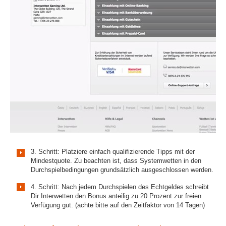
3. Schritt: Platziere einfach qualifizierende Tipps mit der
Mindestquote. Zu beachten ist, dass Systemwetten in den
Durchspielbedingungen grundsätzlich ausgeschlossen werden.
4. Schritt: Nach jedem Durchspielen des Echtgeldes schreibt
Dir Interwetten den Bonus anteilig zu 20 Prozent zur freien
Verfügung gut. (achte bitte auf den Zeitfaktor von 14 Tagen)