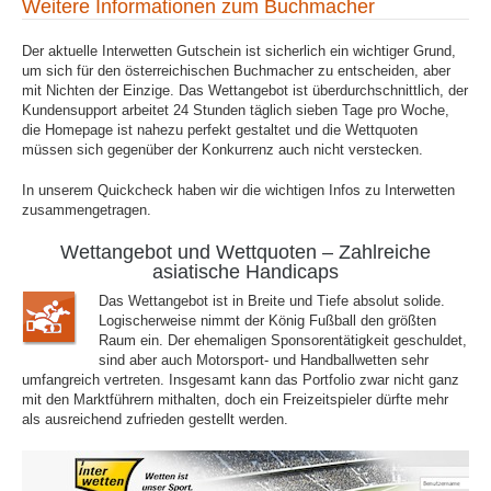
Weitere Informationen zum Buchmacher
Der aktuelle Interwetten Gutschein ist sicherlich ein wichtiger Grund,
um sich für den österreichischen Buchmacher zu entscheiden, aber
mit Nichten der Einzige. Das Wettangebot ist überdurchschnittlich, der
Kundensupport arbeitet 24 Stunden täglich sieben Tage pro Woche,
die Homepage ist nahezu perfekt gestaltet und die Wettquoten
müssen sich gegenüber der Konkurrenz auch nicht verstecken.
In unserem Quickcheck haben wir die wichtigen Infos zu Interwetten
zusammengetragen.
Wettangebot und Wettquoten – Zahlreiche
asiatische Handicaps
Das Wettangebot ist in Breite und Tiefe absolut solide.
Logischerweise nimmt der König Fußball den größten
Raum ein. Der ehemaligen Sponsorentätigkeit geschuldet,
sind aber auch Motorsport- und Handballwetten sehr
umfangreich vertreten. Insgesamt kann das Portfolio zwar nicht ganz
mit den Marktführern mithalten, doch ein Freizeitspieler dürfte mehr
als ausreichend zufrieden gestellt werden.