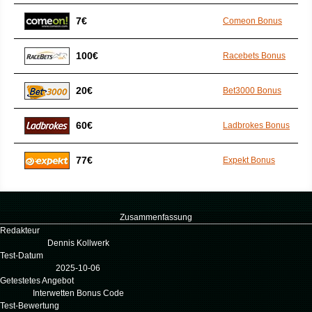
7€
Comeon Bonus
100€
Racebets Bonus
20€
Bet3000 Bonus
60€
Ladbrokes Bonus
77€
Expekt Bonus
Zusammenfassung
Redakteur
Dennis Kollwerk
Test-Datum
2025-10-06
Getestetes Angebot
Interwetten Bonus Code
Test-Bewertung