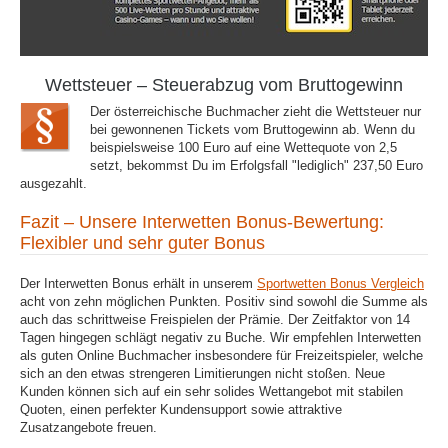
Wettsteuer – Steuerabzug vom Bruttogewinn
Der österreichische Buchmacher zieht die Wettsteuer nur
bei gewonnenen Tickets vom Bruttogewinn ab. Wenn du
beispielsweise 100 Euro auf eine Wettequote von 2,5
setzt, bekommst Du im Erfolgsfall "lediglich" 237,50 Euro
ausgezahlt.
Fazit – Unsere Interwetten Bonus-Bewertung:
Flexibler und sehr guter Bonus
Der Interwetten Bonus erhält in unserem
Sportwetten Bonus Vergleich
acht von zehn möglichen Punkten. Positiv sind sowohl die Summe als
auch das schrittweise Freispielen der Prämie. Der Zeitfaktor von 14
Tagen hingegen schlägt negativ zu Buche. Wir empfehlen Interwetten
als guten Online Buchmacher insbesondere für Freizeitspieler, welche
sich an den etwas strengeren Limitierungen nicht stoßen. Neue
Kunden können sich auf ein sehr solides Wettangebot mit stabilen
Quoten, einen perfekter Kundensupport sowie attraktive
Zusatzangebote freuen.