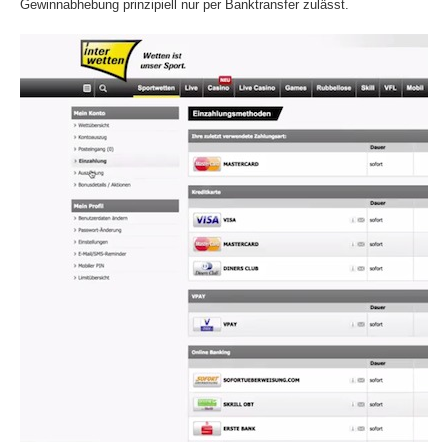
Gewinnabhebung prinzipiell nur per Banktransfer zulässt.