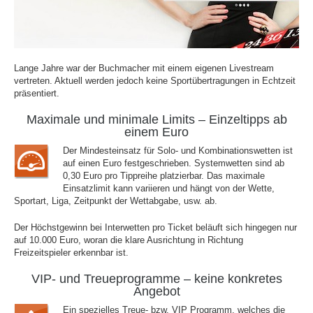
Lange Jahre war der Buchmacher mit einem eigenen Livestream
vertreten. Aktuell werden jedoch keine Sportübertragungen in Echtzeit
präsentiert.
Maximale und minimale Limits – Einzeltipps ab
einem Euro
Der Mindesteinsatz für Solo- und Kombinationswetten ist
auf einen Euro festgeschrieben. Systemwetten sind ab
0,30 Euro pro Tippreihe platzierbar. Das maximale
Einsatzlimit kann variieren und hängt von der Wette,
Sportart, Liga, Zeitpunkt der Wettabgabe, usw. ab.
Der Höchstgewinn bei Interwetten pro Ticket beläuft sich hingegen nur
auf 10.000 Euro, woran die klare Ausrichtung in Richtung
Freizeitspieler erkennbar ist.
VIP- und Treueprogramme – keine konkretes
Angebot
Ein spezielles Treue- bzw. VIP Programm, welches die