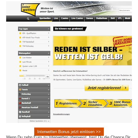
Interwetten Bonus jetzt einlösen >>
Wenn Du zehn Euro zu Interwetten überweist, hast Du die Chance Dir