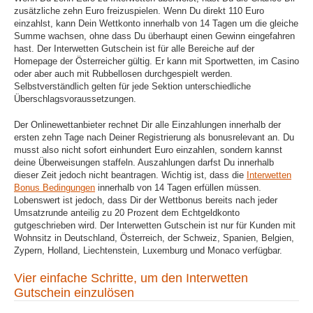
zusätzliche zehn Euro freizuspielen. Wenn Du direkt 110 Euro
einzahlst, kann Dein Wettkonto innerhalb von 14 Tagen um die gleiche
Summe wachsen, ohne dass Du überhaupt einen Gewinn eingefahren
hast. Der Interwetten Gutschein ist für alle Bereiche auf der
Homepage der Österreicher gültig. Er kann mit Sportwetten, im Casino
oder aber auch mit Rubbellosen durchgespielt werden.
Selbstverständlich gelten für jede Sektion unterschiedliche
Überschlagsvoraussetzungen.
Der Onlinewettanbieter rechnet Dir alle Einzahlungen innerhalb der
ersten zehn Tage nach Deiner Registrierung als bonusrelevant an. Du
musst also nicht sofort einhundert Euro einzahlen, sondern kannst
deine Überweisungen staffeln. Auszahlungen darfst Du innerhalb
dieser Zeit jedoch nicht beantragen. Wichtig ist, dass die
Interwetten
Bonus Bedingungen
innerhalb von 14 Tagen erfüllen müssen.
Lobenswert ist jedoch, dass Dir der Wettbonus bereits nach jeder
Umsatzrunde anteilig zu 20 Prozent dem Echtgeldkonto
gutgeschrieben wird. Der Interwetten Gutschein ist nur für Kunden mit
Wohnsitz in Deutschland, Österreich, der Schweiz, Spanien, Belgien,
Zypern, Holland, Liechtenstein, Luxemburg und Monaco verfügbar.
Vier einfache Schritte, um den Interwetten
Gutschein einzulösen