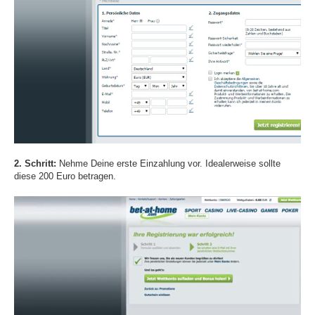
2. Schritt:
Nehme Deine erste Einzahlung vor. Idealerweise sollte
diese 200 Euro betragen.