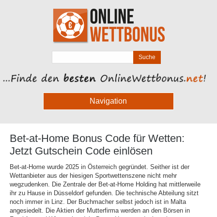
Bet-at-Home Bonus Code für Wetten:
Jetzt Gutschein Code einlösen
Bet-at-Home wurde 2025 in Österreich gegründet. Seither ist der
Wettanbieter aus der hiesigen Sportwettenszene nicht mehr
wegzudenken. Die Zentrale der Bet-at-Home Holding hat mittlerweile
ihr zu Hause in Düsseldorf gefunden. Die technische Abteilung sitzt
noch immer in Linz. Der Buchmacher selbst jedoch ist in Malta
angesiedelt. Die Aktien der Mutterfirma werden an den Börsen in