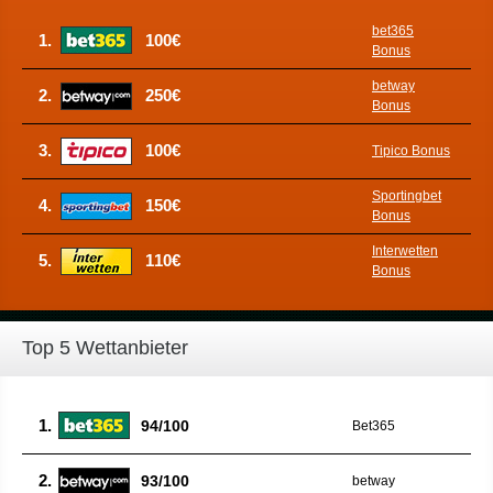
bet365
1.
100€
Bonus
betway
2.
250€
Bonus
3.
100€
Tipico Bonus
Sportingbet
4.
150€
Bonus
Interwetten
5.
110€
Bonus
Top 5 Wettanbieter
1.
94/100
Bet365
2.
93/100
betway