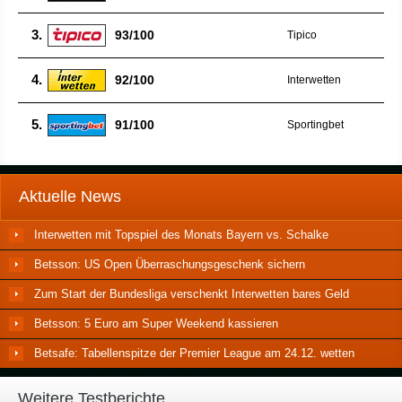
3.
93/100
Tipico
4.
92/100
Interwetten
5.
91/100
Sportingbet
Aktuelle News
Interwetten mit Topspiel des Monats Bayern vs. Schalke
Betsson: US Open Überraschungsgeschenk sichern
Zum Start der Bundesliga verschenkt Interwetten bares Geld
Betsson: 5 Euro am Super Weekend kassieren
Betsafe: Tabellenspitze der Premier League am 24.12. wetten
Weitere Testberichte