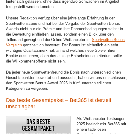
hinter sich gelassen, ohne dass irgendwo Schwächen im Angebot
festgestellt werden konnten.
Unsere Redaktion verfügt über eine jahrelange Erfahrung in der
Sportwettenszene und hat bei der Vergabe der Sportwetten Bonus
Awards nicht nur die Prämie und ihre Rahmenbedingungen selbst in
die Bewertung einfließen lassen, sondern einen Blick über den
Tellerrand gewagt und die Online Wettanbieter im
Sportwetten Bonus
Vergleich
ganzheitlich bewertet. Der Bonus ist sicherlich ein sehr
wichtiges Qualitätsmerkmal, anhand welches neue Spieler ihren
Bookie aussuchen, doch das einzige Entscheidungskriterium sollte
die Willkommensofferte nicht sein.
Da jeder neue Sportwettenfreund die Bonis nach unterschiedlichen
Gesichtspunkten bewertet und aussucht, haben wir uns entschlossen,
den Sportwetten Bonus Award 2025 in fünf unterschiedlichen
Kategorien zu vergeben.
Das beste Gesamtpaket – Bet365 ist derzeit
unschlagbar
Als Wettanbieter Testsieger
2025 beeindruckt Bet365 mit
einem tadellosen