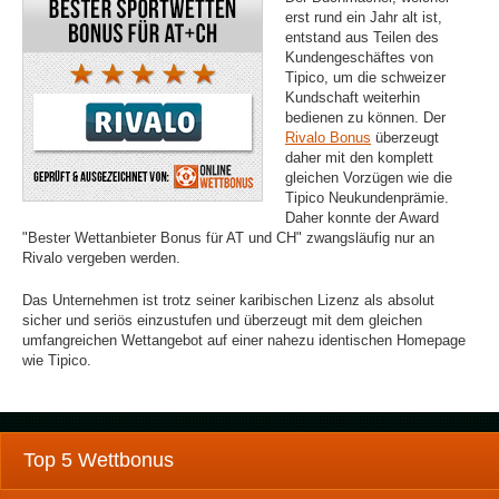
erst rund ein Jahr alt ist,
entstand aus Teilen des
Kundengeschäftes von
Tipico, um die schweizer
Kundschaft weiterhin
bedienen zu können. Der
Rivalo Bonus
überzeugt
daher mit den komplett
gleichen Vorzügen wie die
Tipico Neukundenprämie.
Daher konnte der Award
"Bester Wettanbieter Bonus für AT und CH" zwangsläufig nur an
Rivalo vergeben werden.
Das Unternehmen ist trotz seiner karibischen Lizenz als absolut
sicher und seriös einzustufen und überzeugt mit dem gleichen
umfangreichen Wettangebot auf einer nahezu identischen Homepage
wie Tipico.
Top 5 Wettbonus