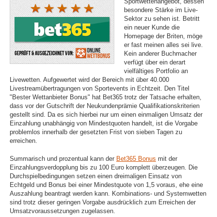
Sportwettenangebot, dessen
besondere Stärke im Live-
Sektor zu sehen ist. Betritt
ein neuer Kunde die
Homepage der Briten, möge
er fast meinen alles sei live.
Kein anderer Buchmacher
verfügt über ein derart
vielfältiges Portfolio an
Livewetten. Aufgewertet wird der Bereich mit über 40.000
Livestreamübertragungen von Sportevents in Echtzeit. Den Titel
"Bester Wettanbieter Bonus" hat Bet365 trotz der Tatsache erhalten,
dass vor der Gutschrift der Neukundenprämie Qualifikationskriterien
gestellt sind. Da es sich hierbei nur um einen einmaligen Umsatz der
Einzahlung unabhängig von Mindestquoten handelt, ist die Vorgabe
problemlos innerhalb der gesetzten Frist von sieben Tagen zu
erreichen.
Summarisch und prozentual kann der
Bet365 Bonus
mit der
Einzahlungsverdopplung bis zu 100 Euro komplett überzeugen. Die
Durchspielbedingungen setzen einen dreimaligen Einsatz von
Echtgeld und Bonus bei einer Mindestquote von 1,5 voraus, ehe eine
Auszahlung beantragt werden kann. Kombinations- und Systemwetten
sind trotz dieser geringen Vorgabe ausdrücklich zum Erreichen der
Umsatzvoraussetzungen zugelassen.