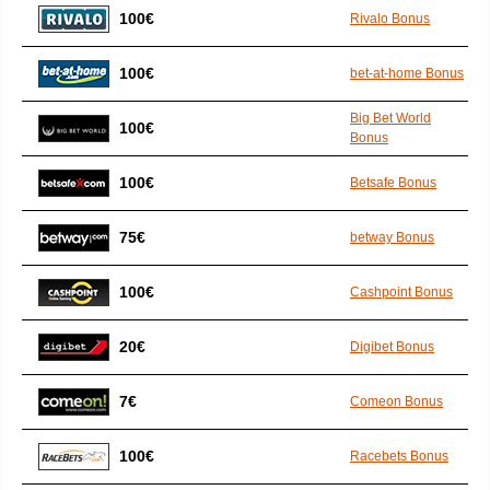
100€
Rivalo Bonus
100€
bet-at-home Bonus
Big Bet World
100€
Bonus
100€
Betsafe Bonus
75€
betway Bonus
100€
Cashpoint Bonus
20€
Digibet Bonus
7€
Comeon Bonus
100€
Racebets Bonus