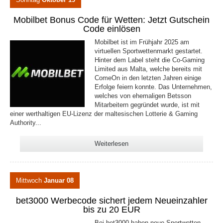
Mobilbet Bonus Code für Wetten: Jetzt Gutschein
Code einlösen
Mobilbet ist im Frühjahr 2025 am
virtuellen Sportwettenmarkt gestartet.
Hinter dem Label steht die Co-Gaming
Limited aus Malta, welche bereits mit
ComeOn in den letzten Jahren einige
Erfolge feiern konnte. Das Unternehmen,
welches von ehemaligen Betsson
Mitarbeitern gegründet wurde, ist mit
einer werthaltigen EU-Lizenz der maltesischen Lotterie & Gaming
Authority...
Weiterlesen
Mittwoch
Januar 08
bet3000 Werbecode sichert jedem Neueinzahler
bis zu 20 EUR
Bei bet3000 haben neue Sportwetten-