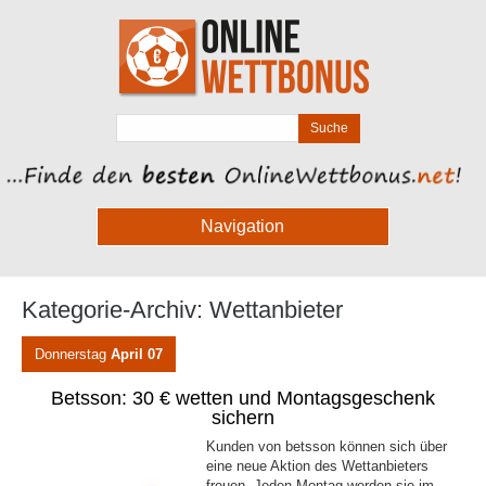
Kategorie-Archiv:
Wettanbieter
Donnerstag
April 07
Betsson: 30 € wetten und Montagsgeschenk
sichern
Kunden von betsson können sich über
eine neue Aktion des Wettanbieters
freuen. Jeden Montag werden sie im