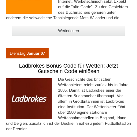
Internet. Werbetechnisch setzt Expekt
auf die "alte Garde". Zu den Gesichtern
des Buchmachers gehören unter
anderem die schwedische Tennislegende Mats Wilander und die...
Weiterlesen
Dienstag
Januar 07
Ladbrokes Bonus Code für Wetten: Jetzt
Gutschein Code einlösen
Die Geschichte des britischen
Wettanbieters reicht zurück bis in Jahre
1886. Damit ist Ladbrokes einer der
ältesten Buchmacher überhaupt. Vor
allem in Großbritannien ist Ladbrokes
eine Institution. Der Wettanbieter führt
über 2500 eigene stationäre
Wettannahmestellen in England, Irland
und Belgien. Zusätzlich ist der Bookie in nahezu jedem Fußballstadion
der Premier...