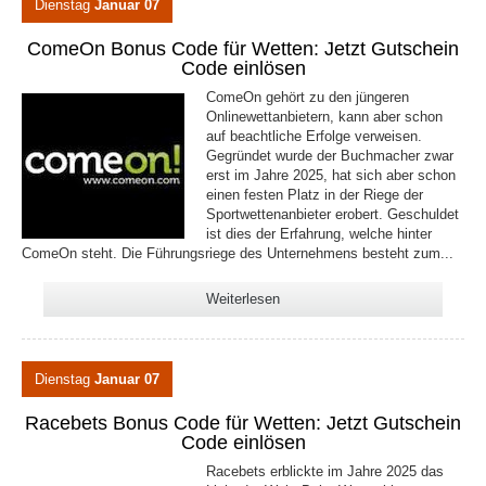
Dienstag
Januar 07
ComeOn Bonus Code für Wetten: Jetzt Gutschein
Code einlösen
ComeOn gehört zu den jüngeren
Onlinewettanbietern, kann aber schon
auf beachtliche Erfolge verweisen.
Gegründet wurde der Buchmacher zwar
erst im Jahre 2025, hat sich aber schon
einen festen Platz in der Riege der
Sportwettenanbieter erobert. Geschuldet
ist dies der Erfahrung, welche hinter
ComeOn steht. Die Führungsriege des Unternehmens besteht zum...
Weiterlesen
Dienstag
Januar 07
Racebets Bonus Code für Wetten: Jetzt Gutschein
Code einlösen
Racebets erblickte im Jahre 2025 das