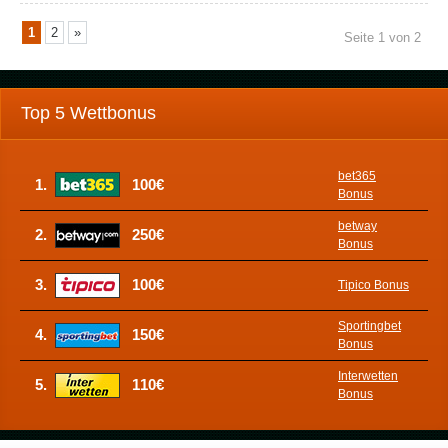
1
2
»
Seite 1 von 2
Top 5 Wettbonus
bet365
1.
100€
Bonus
betway
2.
250€
Bonus
3.
100€
Tipico Bonus
Sportingbet
4.
150€
Bonus
Interwetten
5.
110€
Bonus