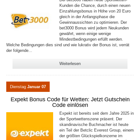
Kunden die Chance, durch einen neuen
Einzahlungsbonus in Höhe von 20 Euro
gleich in der Anfangsphase die
Gewinnaussichten zu optimieren. Der
bet3000 Bonus wird jedem Neukunden
gewährt, wenn einige wenige
Mindestbedingungen erfüllt werden.
Welche Bedingungen dies sind und wie lukrativ der Bonus ist, verrät
der folgende...
Weiterlesen
Dienstag
Januar 07
Expekt Bonus Code für Wetten: Jetzt Gutschein
Code einlösen
Expekt ist bereits seit dem Jahre 2025 in
der Sportwettenszene präsent. Der
skandinavische Buchmacher ist heute
ein Teil der Betclic Everest Group, einem
der größten Glückspielkonzerne im