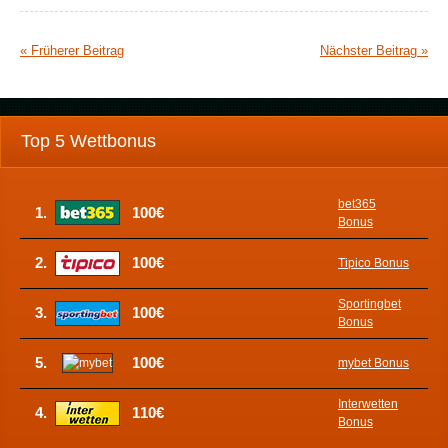
« Früherer Beitrag
Nächster Beitrag »
Top 5 Wettbonus
bet365
1.
100€
Bonus
2.
100€
Tipico Bonus
Sportingbet
3.
100€
Bonus
5.
100€
mybet Bonus
Interwetten
4.
110€
Bonus