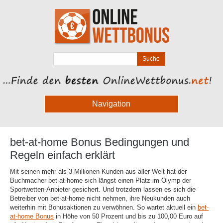
bet-at-home Bonus Bedingungen und
Regeln einfach erklärt
Mit seinen mehr als 3 Millionen Kunden aus aller Welt hat der
Buchmacher bet-at-home sich längst einen Platz im Olymp der
Sportwetten-Anbieter gesichert. Und trotzdem lassen es sich die
Betreiber von bet-at-home nicht nehmen, ihre Neukunden auch
weiterhin mit Bonusaktionen zu verwöhnen. So wartet aktuell ein
bet-
at-home Bonus
in Höhe von 50 Prozent und bis zu 100,00 Euro auf