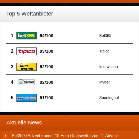
Top 5 Wettanbieter
1.
94/100
Bet365
2.
93/100
Tipico
3.
92/100
Interwetten
4.
92/100
Mybet
5.
91/100
Sportingbet
Aktuelle News
Bet3000 Adventzrunde: 10 Euro Gratiswette zum 1. Advent