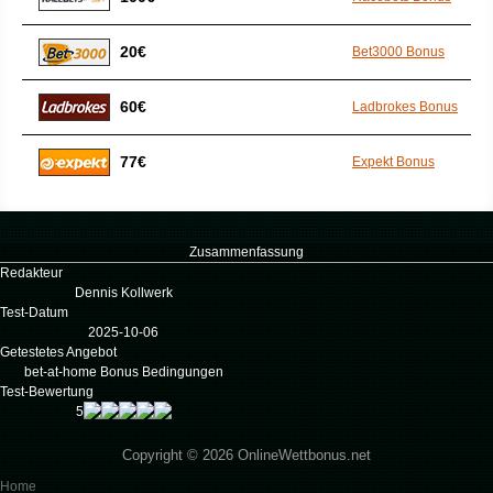
20€
Bet3000 Bonus
60€
Ladbrokes Bonus
77€
Expekt Bonus
Zusammenfassung
Redakteur
Dennis Kollwerk
Test-Datum
2025-10-06
Getestetes Angebot
bet-at-home Bonus Bedingungen
Test-Bewertung
5
Copyright © 2026 OnlineWettbonus.net
Home