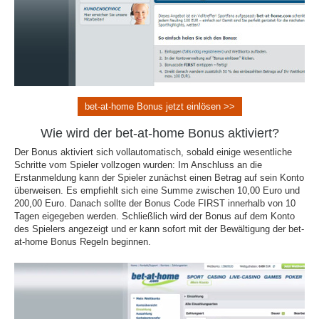
bet-at-home Bonus jetzt einlösen >>
Wie wird der bet-at-home Bonus aktiviert?
Der Bonus aktiviert sich vollautomatisch, sobald einige wesentliche
Schritte vom Spieler vollzogen wurden: Im Anschluss an die
Erstanmeldung kann der Spieler zunächst einen Betrag auf sein Konto
überweisen. Es empfiehlt sich eine Summe zwischen 10,00 Euro und
200,00 Euro. Danach sollte der Bonus Code FIRST innerhalb von 10
Tagen eigegeben werden. Schließlich wird der Bonus auf dem Konto
des Spielers angezeigt und er kann sofort mit der Bewältigung der bet-
at-home Bonus Regeln beginnen.