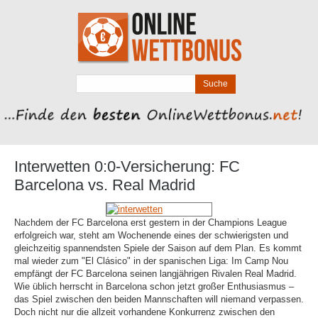
Interwetten 0:0-Versicherung: FC
Barcelona vs. Real Madrid
Nachdem der FC Barcelona erst gestern in der Champions League
erfolgreich war, steht am Wochenende eines der schwierigsten und
gleichzeitig spannendsten Spiele der Saison auf dem Plan. Es kommt
mal wieder zum "El Clásico" in der spanischen Liga: Im Camp Nou
empfängt der FC Barcelona seinen langjährigen Rivalen Real Madrid.
Wie üblich herrscht in Barcelona schon jetzt großer Enthusiasmus –
das Spiel zwischen den beiden Mannschaften will niemand verpassen.
Doch nicht nur die allzeit vorhandene Konkurrenz zwischen den