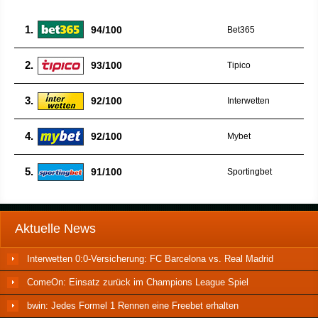
1.
94/100
Bet365
2.
93/100
Tipico
3.
92/100
Interwetten
4.
92/100
Mybet
5.
91/100
Sportingbet
Aktuelle News
Interwetten 0:0-Versicherung: FC Barcelona vs. Real Madrid
ComeOn: Einsatz zurück im Champions League Spiel
bwin: Jedes Formel 1 Rennen eine Freebet erhalten