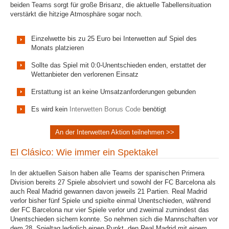
beiden Teams sorgt für große Brisanz, die aktuelle Tabellensituation
verstärkt die hitzige Atmosphäre sogar noch.
Einzelwette bis zu 25 Euro bei Interwetten auf Spiel des
Monats platzieren
Sollte das Spiel mit 0:0-Unentschieden enden, erstattet der
Wettanbieter den verlorenen Einsatz
Erstattung ist an keine Umsatzanforderungen gebunden
Es wird kein
Interwetten Bonus Code
benötigt
An der Interwetten Aktion teilnehmen >>
El Clásico: Wie immer ein Spektakel
In der aktuellen Saison haben alle Teams der spanischen Primera
Division bereits 27 Spiele absolviert und sowohl der FC Barcelona als
auch Real Madrid gewannen davon jeweils 21 Partien. Real Madrid
verlor bisher fünf Spiele und spielte einmal Unentschieden, während
der FC Barcelona nur vier Spiele verlor und zweimal zumindest das
Unentschieden sichern konnte. So nehmen sich die Mannschaften vor
dem 28. Spieltag lediglich einen Punkt, den Real Madrid mit einem