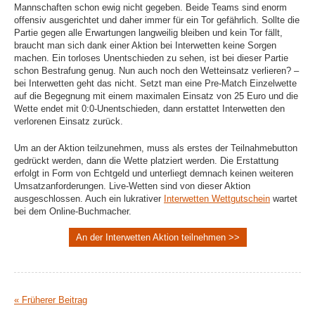
Mannschaften schon ewig nicht gegeben. Beide Teams sind enorm
offensiv ausgerichtet und daher immer für ein Tor gefährlich. Sollte die
Partie gegen alle Erwartungen langweilig bleiben und kein Tor fällt,
braucht man sich dank einer Aktion bei Interwetten keine Sorgen
machen. Ein torloses Unentschieden zu sehen, ist bei dieser Partie
schon Bestrafung genug. Nun auch noch den Wetteinsatz verlieren? –
bei Interwetten geht das nicht. Setzt man eine Pre-Match Einzelwette
auf die Begegnung mit einem maximalen Einsatz von 25 Euro und die
Wette endet mit 0:0-Unentschieden, dann erstattet Interwetten den
verlorenen Einsatz zurück.
Um an der Aktion teilzunehmen, muss als erstes der Teilnahmebutton
gedrückt werden, dann die Wette platziert werden. Die Erstattung
erfolgt in Form von Echtgeld und unterliegt demnach keinen weiteren
Umsatzanforderungen. Live-Wetten sind von dieser Aktion
ausgeschlossen. Auch ein lukrativer
Interwetten Wettgutschein
wartet
bei dem Online-Buchmacher.
An der Interwetten Aktion teilnehmen >>
« Früherer Beitrag